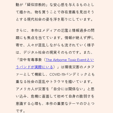
動が「疑似宗教的」な安心感を与えるものとし
て描かれ、物を買うことで存在意義を見出そう
とする現代社会の姿を浮き彫りにしています。
さらに、本作はメディアの氾濫と情報過多の問
題にも焦点を当てています。情報が絶えず押し
寄せ、人々が混乱しながらも流されていく様子
は、デジタル社会の現実そのものです。また、
「空中有毒事象（
The Airborne Toxic Eventとい
うバンドが実際にいる
）」は環境災害のメタフ
ァーとして機能し、COVID-19パンデミックとも
重なる社会の混乱やトラウマを描いています。
アメリカ人が災害を「自分には関係ない」と思
い込み、危機に直面して初めて自身の脆弱さを
意識する心理も、本作の重要なテーマのひとつ
です。