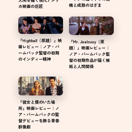
機と成熟のはざま
カ映画の巨匠
『Highball（原題）』映
『Mr. Jealousy（原
画レビュー｜ノア・バ
題）』映画レビュー｜
ームバック監督の初期
ノア・バームバック監
のインディー精神
督の初期作品が描く嫉
妬と人間関係
『彼女と僕のいた場
所』映画レビュー｜ノ
ア・バームバックの監
督デビューを飾る青春
群像劇