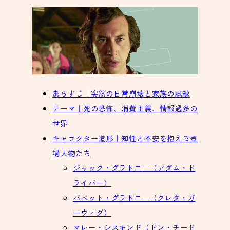
あらすじ｜突然の日常崩壊と家族の試練
テーマ｜死の恐怖、消費主義、情報過多の
世界
キャラクター造形｜知性と不安を抱える登
場人物たち
ジャック・グラドニー（アダム・ド
ライバー）
バベット・グラドニー（グレタ・ガ
ーウィグ）
マレー・シスキンド（ドン・チード