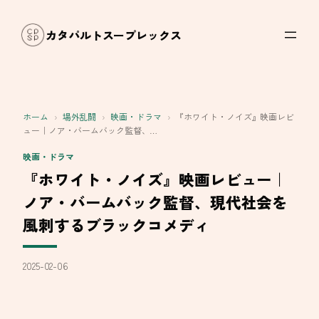
内
容
カタパルトスープレックス
を
ス
キ
ッ
ホーム
›
場外乱闘
›
映画・ドラマ
›
『ホワイト・ノイズ』映画レビ
プ
ュー｜ノア・バームバック監督、…
映画・ドラマ
『ホワイト・ノイズ』映画レビュー｜
ノア・バームバック監督、現代社会を
風刺するブラックコメディ
2025-02-06