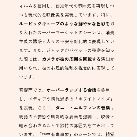
ィルム
を使用し、1980年代の雰囲気を再現しつ
つも現代的な映像美を実現しています。特に、
ルービックキューブのような鮮やかな色彩
を取
り入れたスーパーマーケットのシーンは、消費
主義の誘惑と人々の不安を対比的に表現してい
ます。また、ジャックがバベットの秘密を知っ
た際には、
カメラが彼の周囲を回転する
演出が
用いられ、彼の心理的混乱を視覚的に表現して
います。
音響面では、
オーバーラップする会話
を多用
し、メディアや情報過多の「ホワイトノイズ」
を表現。さらに、
ダニー・エルフマンの音楽
は
物語の不安感や風刺的な要素を強調し、映像と
組み合わさることで独特の雰囲気を生み出して
います。「空中有毒事象」のシーンでは、視覚