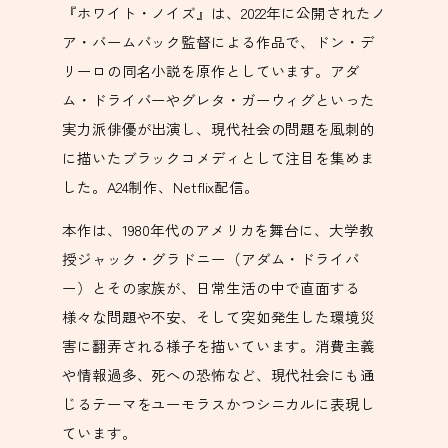
『ホワイト・ノイズ』は、2022年に公開されたノ
ア・バームバック監督による作品で、ドン・デ
リーロの同名小説を原作としています。アダ
ム・ドライバーやグレタ・ガーウィグといった
実力派俳優が出演し、現代社会の問題を風刺的
に描いたブラックコメディとして注目を集めま
した。A24制作、Netflix配信。
本作は、1980年代のアメリカを舞台に、大学教
授ジャック・グラドニー（アダム・ドライバ
ー）とその家族が、日常生活の中で直面する
様々な問題や不安、そして突如発生した環境災
害に翻弄される様子を描いています。消費主義
や情報過多、死への恐怖など、現代社会にも通
じるテーマをユーモラスかつシニカルに表現し
ています。