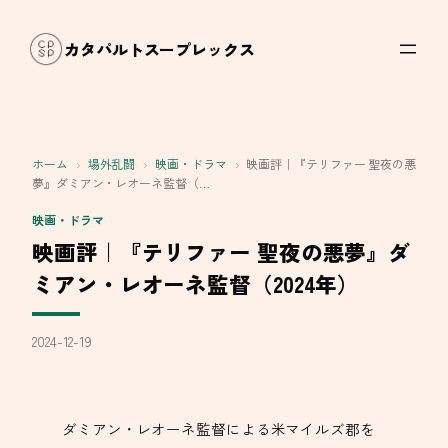
内
容
カタパルトスープレックス
を
ス
キ
ッ
ホーム
›
場外乱闘
›
映画・ドラマ
›
映画評｜『テリファー 聖夜の悪
プ
夢』ダミアン・レオーネ監督（…
映画・ドラマ
映画評｜『テリファー 聖夜の悪夢』ダ
ミアン・レオーネ監督（2024年）
2024-12-19
ダミアン・レオーネ監督による米マイルズ郡を