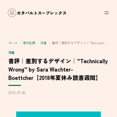
内
容
カタパルトスープレックス
を
ス
キ
ッ
ホーム
›
場外乱闘
›
洋書
›
書評｜差別するデザイン｜”Technicall…
プ
洋書
書評｜差別するデザイン｜”Technically
Wrong” by Sara Wachter-
Boettcher【2018年夏休み読書週間】
2018-07-26