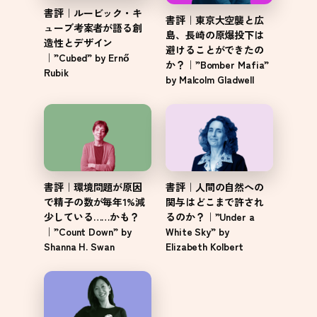
書評｜ルービック・キ
書評｜東京大空襲と広
ューブ考案者が語る創
島、長崎の原爆投下は
造性とデザイン
避けることができたの
｜”Cubed” by Ernő
か？｜”Bomber Mafia”
Rubik
by Malcolm Gladwell
書評｜環境問題が原因
書評｜人間の自然への
で精子の数が毎年1%減
関与はどこまで許され
少している……かも？
るのか？｜”Under a
｜”Count Down” by
White Sky” by
Shanna H. Swan
Elizabeth Kolbert