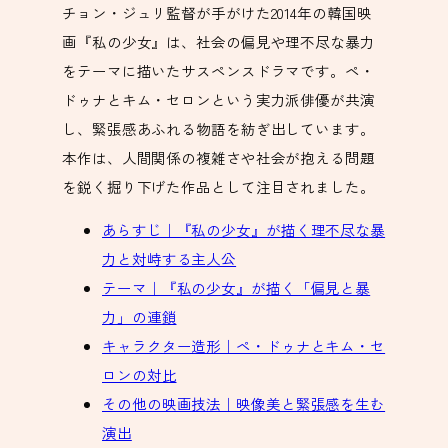
チョン・ジュリ監督が手がけた2014年の韓国映
画『私の少女』は、社会の偏見や理不尽な暴力
をテーマに描いたサスペンスドラマです。ペ・
ドゥナとキム・セロンという実力派俳優が共演
し、緊張感あふれる物語を紡ぎ出しています。
本作は、人間関係の複雑さや社会が抱える問題
を鋭く掘り下げた作品として注目されました。
あらすじ｜『私の少女』が描く理不尽な暴
力と対峙する主人公
テーマ｜『私の少女』が描く「偏見と暴
力」の連鎖
キャラクター造形｜ペ・ドゥナとキム・セ
ロンの対比
その他の映画技法｜映像美と緊張感を生む
演出