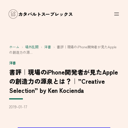
内
容
カタパルトスープレックス
を
ス
キ
ッ
ホーム
›
場外乱闘
›
洋書
›
書評｜現場のiPhone開発者が見たApple
プ
の創造力の源…
洋書
書評｜現場のiPhone開発者が見たApple
の創造力の源泉とは？｜”Creative
Selection” by Ken Kocienda
2019-01-17