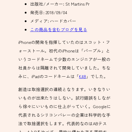
出版社/メーカー:
St Martins Pr
発売日:
2018/09/04
メディア:
ハードカバー
この商品を含むブログを見る
iPhoneの開発を指揮していたのはスコット・フ
ォーストール。初代のiPhoneは「パープル」と
いうコードネームで少数のエンジニアが一般の
社員からは隔離されて開発していました。ちな
みに、iPadのコードネームは「
K48
」でした。
創造は取捨選択の連続となります。いきなりい
いものが出来たりはしない。試行錯誤をしなが
ら徐々にいいものに仕上がっていく。Googleに
代表されるシリコンバレーの企業は科学的な手
法で取捨選択をします。代表的なのはABテス
ト。AとBを比べて、量的に優れた方を選択す