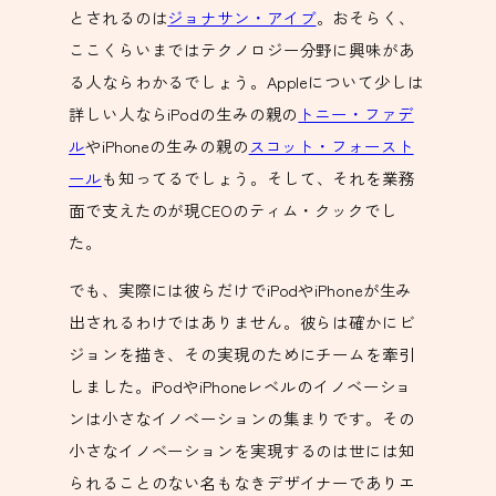
とされるのは
ジョナサン・アイブ
。おそらく、
ここくらいまではテクノロジー分野に興味があ
る人ならわかるでしょう。Appleについて少しは
詳しい人ならiPodの生みの親の
トニー・ファデ
ル
やiPhoneの生みの親の
スコット・フォースト
ール
も知ってるでしょう。そして、それを業務
面で支えたのが現CEOのティム・クックでし
た。
でも、実際には彼らだけでiPodやiPhoneが生み
出されるわけではありません。彼らは確かにビ
ジョンを描き、その実現のためにチームを牽引
しました。iPodやiPhoneレベルのイノベーショ
ンは小さなイノベーションの集まりです。その
小さなイノベーションを実現するのは世には知
られることのない名もなきデザイナーでありエ