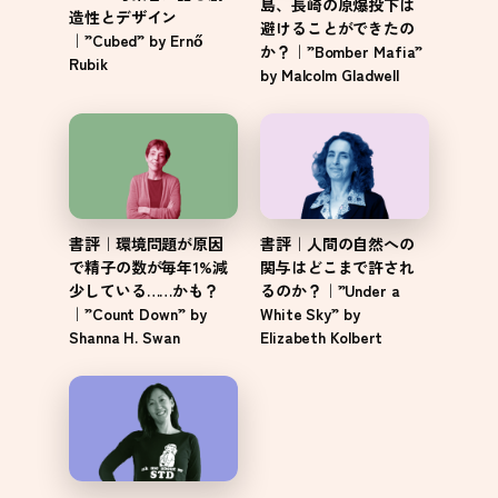
島、長崎の原爆投下は
造性とデザイン
避けることができたの
｜”Cubed” by Ernő
か？｜”Bomber Mafia”
Rubik
by Malcolm Gladwell
書評｜環境問題が原因
書評｜人間の自然への
で精子の数が毎年1%減
関与はどこまで許され
少している……かも？
るのか？｜”Under a
｜”Count Down” by
White Sky” by
Shanna H. Swan
Elizabeth Kolbert