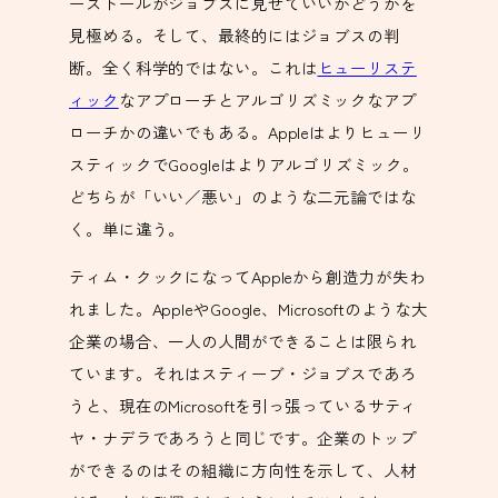
ーストールがジョブスに見せていいかどうかを
見極める。そして、最終的にはジョブスの判
断。全く科学的ではない。これは
ヒューリステ
ィック
なアプローチとアルゴリズミックなアプ
ローチかの違いでもある。Appleはよりヒューリ
スティックでGoogleはよりアルゴリズミック。
どちらが「いい／悪い」のような二元論ではな
く。単に違う。
ティム・クックになってAppleから創造力が失わ
れました。AppleやGoogle、Microsoftのような大
企業の場合、一人の人間ができることは限られ
ています。それはスティーブ・ジョブスであろ
うと、現在のMicrosoftを引っ張っているサティ
ヤ・ナデラであろうと同じです。企業のトップ
ができるのはその組織に方向性を示して、人材