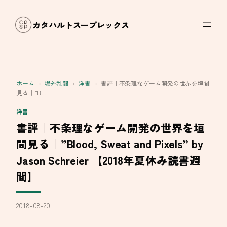
内
容
カタパルトスープレックス
を
ス
キ
ッ
ホーム
›
場外乱闘
›
洋書
›
書評｜不条理なゲーム開発の世界を垣間
プ
見る｜”B…
洋書
書評｜不条理なゲーム開発の世界を垣
間見る｜”Blood, Sweat and Pixels” by
Jason Schreier 【2018年夏休み読書週
間】
2018-08-20