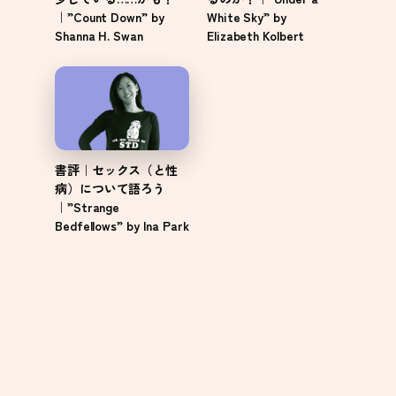
｜”Count Down” by
White Sky” by
Shanna H. Swan
Elizabeth Kolbert
書評｜セックス（と性
病）について語ろう
｜”Strange
Bedfellows” by Ina Park