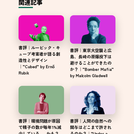
関連記事
書評｜ルービック・キ
書評｜東京大空襲と広
ューブ考案者が語る創
島、長崎の原爆投下は
造性とデザイン
避けることができたの
｜”Cubed” by Ernő
か？｜”Bomber Mafia”
Rubik
by Malcolm Gladwell
書評｜環境問題が原因
書評｜人間の自然への
で精子の数が毎年1%減
関与はどこまで許され
少している……かも？
るのか？｜”Under a