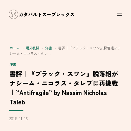
内
容
カタパルトスープレックス
を
ス
キ
ッ
ホーム
›
場外乱闘
›
洋書
›
書評｜『ブラック・スワン』脱落組がナ
プ
シーム・ニコラス・タレ…
洋書
書評｜『ブラック・スワン』脱落組が
ナシーム・ニコラス・タレブに再挑戦
｜”Antifragile” by Nassim Nicholas
Taleb
2018-11-15